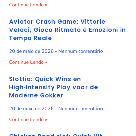
Continue Lendo »
Aviator Crash Game: Vittorie
Veloci, Gioco Ritmato e Emozioni in
Tempo Reale
20 de maio de 2026
Nenhum comentário
Continue Lendo »
Slottio: Quick Wins en
High‑Intensity Play voor de
Moderne Gokker
20 de maio de 2026
Nenhum comentário
Continue Lendo »